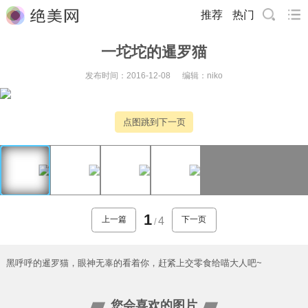
推荐
热门
一坨坨的暹罗猫
发布时间：2016-12-08
编辑：niko
点图跳到下一页
1
上一篇
下一页
4
/
黑呼呼的暹罗猫，眼神无辜的看着你，赶紧上交零食给喵大人吧~
您会喜欢的图片