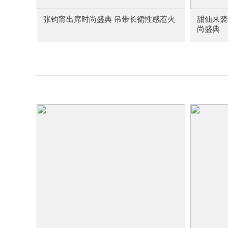
张钧甯出席时尚盛典 吊带长裙性感惹火
甜仙来袭
尚盛典