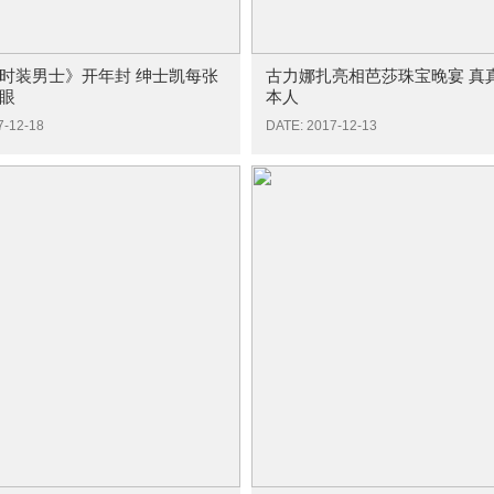
时装男士》开年封 绅士凯每张
古力娜扎亮相芭莎珠宝晚宴 真
眼
本人
7-12-18
DATE: 2017-12-13