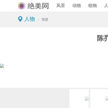
风景
动物
植物
人物
>
明星
陈