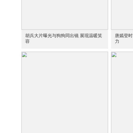
胡兵大片曝光与狗狗同出镜 展现温暖笑
唐嫣登时
容
力