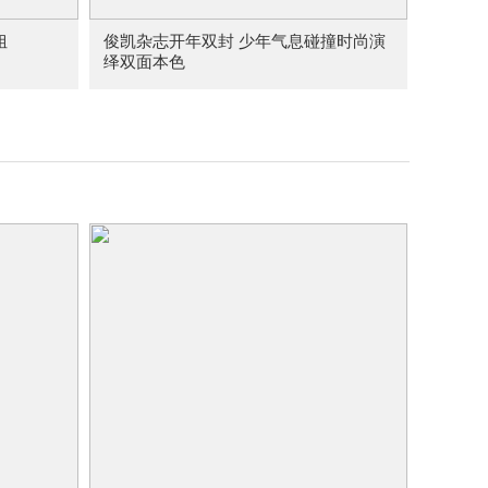
姐
俊凯杂志开年双封 少年气息碰撞时尚演
绎双面本色