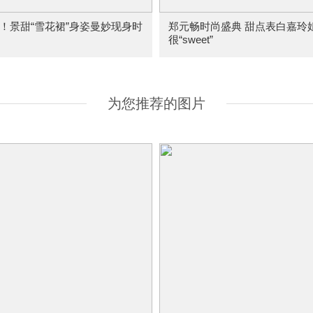
！景甜“雪花裙”身姿曼妙现身时
郑元畅时尚盛典 甜点表白嘉玲
很“sweet”
为您推荐的图片