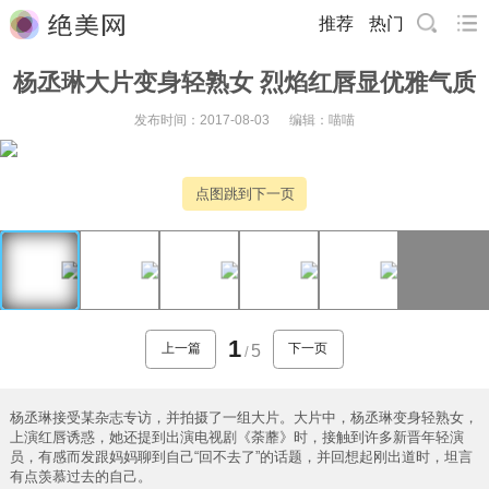
推荐
热门
杨丞琳大片变身轻熟女 烈焰红唇显优雅气质
发布时间：2017-08-03
编辑：喵喵
点图跳到下一页
1
上一篇
下一页
5
/
杨丞琳接受某杂志专访，并拍摄了一组大片。大片中，杨丞琳变身轻熟女，
上演红唇诱惑，她还提到出演电视剧《荼蘼》时，接触到许多新晋年轻演
员，有感而发跟妈妈聊到自己“回不去了”的话题，并回想起刚出道时，坦言
有点羡慕过去的自己。