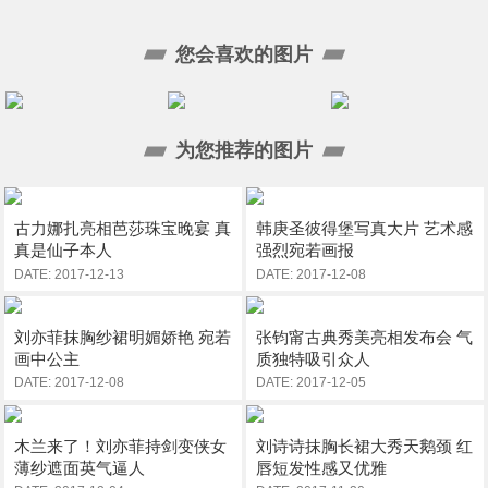
您会喜欢的图片
为您推荐的图片
古力娜扎亮相芭莎珠宝晚宴 真
韩庚圣彼得堡写真大片 艺术感
真是仙子本人
强烈宛若画报
DATE: 2017-12-13
DATE: 2017-12-08
刘亦菲抹胸纱裙明媚娇艳 宛若
张钧甯古典秀美亮相发布会 气
画中公主
质独特吸引众人
DATE: 2017-12-08
DATE: 2017-12-05
木兰来了！刘亦菲持剑变侠女
刘诗诗抹胸长裙大秀天鹅颈 红
薄纱遮面英气逼人
唇短发性感又优雅