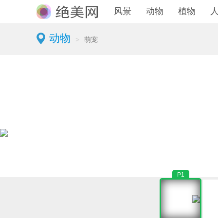
风景
动物
植物
动物
>
萌宠
P1