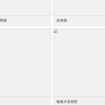
萌猫
自来猫
银狐犬卖萌照