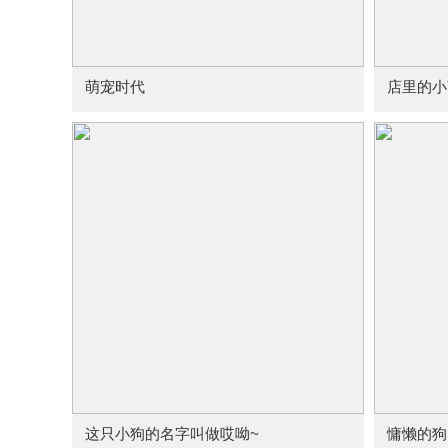
萌宠时代
店里的小
这只小狗的名字叫做哎呦~
慵懒的狗